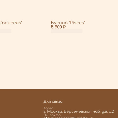
Caduceus"
Бусина "Pisces"
5 900 ₽
Для связи
Адрес
г. Москва, Берсеневская наб. д.6, с.2
Эл. почта