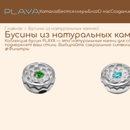
Каталог
Бестселлеры
Блог
О нас
Создани
Главная
›
Бусины из натуральных камней
Бусины из натуральных ка
Коллекция бусин PLAYA — это натуральные камни для со
подчеркнет ваш стиль. Выбирайте сакральные символы
Фильтры