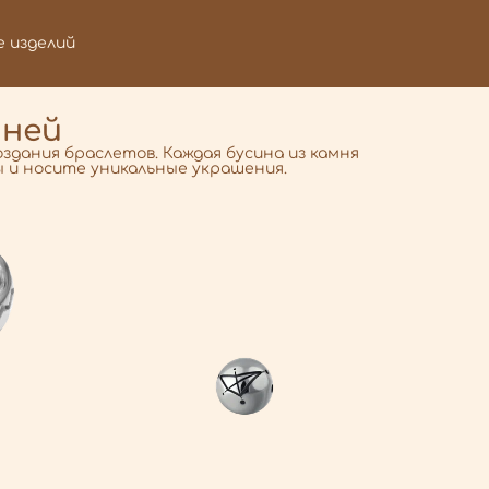
е изделий
мней
здания браслетов. Каждая бусина из камня
 и носите уникальные украшения.