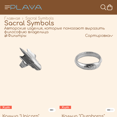
Главная
›
Sacral Symbols
Sacral Symbols
Авторские изделия, которые помогают выразить
философию владельца
Фильтры
Сортировка
Хит
Хит
Кольцо "Unicorn"
Кольцо "Ouroboros"