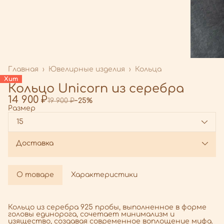
Главная
›
Ювелирные изделия
›
Кольца
Хит
Кольцо Unicorn из серебра
14 900 ₽
19 900 ₽
−
25
%
Размер
15
Доставка
О товаре
Характеристики
Кольцо из серебра 925 пробы, выполненное в форме
головы единорога, сочетает минимализм и
изящество, создавая современное воплощение мифа.