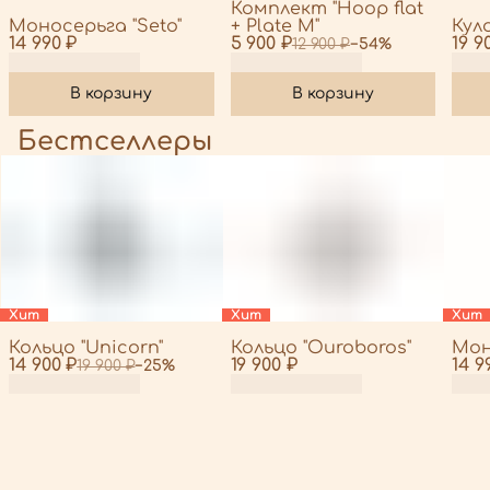
Комплект "Hoop flat
Моносерьга "Seto"
+ Plate M"
Куло
14 990 ₽
5 900 ₽
19 9
12 900 ₽
−
54
%
В корзину
В корзину
Бестселлеры
Хит
Хит
Хит
Кольцо "Unicorn"
Кольцо "Ouroboros"
Мон
14 900 ₽
19 900 ₽
14 9
19 900 ₽
−
25
%