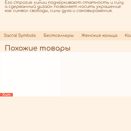
Его строгие линии подчеркивают статность и силу,
а сдержанный дизайн позволяет носить украшение
как символ свободы, силы духа и самовыражения.
Sacral Symbols
Бестселлеры
Женские кольца
Ко
Похожие товары
Хит