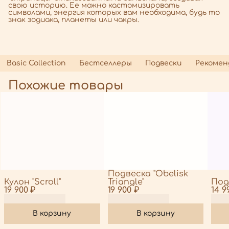
свою историю. Ее можно кастомизировать
символами, энергия которых вам необходима, будь то
знак зодиака, планеты или чакры.
Basic Collection
Бестселлеры
Подвески
Рекомен
Похожие товары
Подвеска "Obelisk
Кулон "Scroll"
Triangle"
Подв
19 900 ₽
19 900 ₽
14 9
В корзину
В корзину