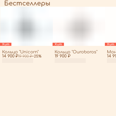
Бестселлеры
Хит
Хит
Хит
Кольцо "Unicorn"
Кольцо "Ouroboros"
Мон
14 900 ₽
19 900 ₽
14 9
19 900 ₽
−
25
%