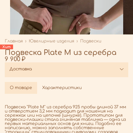
Главная
›
Ювелирные изделия
›
Подвески
Хит
Подвеска Plate M из серебра
9 900 ₽
Доставка
О товаре
Характеристики
Подвеска "Plate M" из серебра 925 пробы длиной 37 мм
и отверстием 3,2 мм подходит для ношения на
сережках или на цепочке (шнурке). Прототипом для
подвески-плашки стала глиняная табличка — одна из
первых материальных основ для книги. Подобно ее
написанию, можно заполнять собственные
"страницы" стилизованными символами, создавая