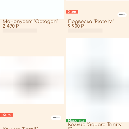
Хит
Монопусет "Octagon"
Подвеска "Plate M"
2 490 ₽
9 900 ₽
Хит
Новинка
Кольцо "Square Trinity