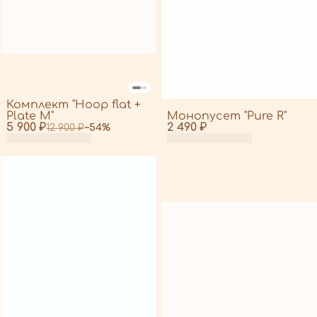
Комплект "Hoop flat +
Plate M"
Монопусет "Pure R"
5 900 ₽
2 490 ₽
12 900 ₽
−
54
%