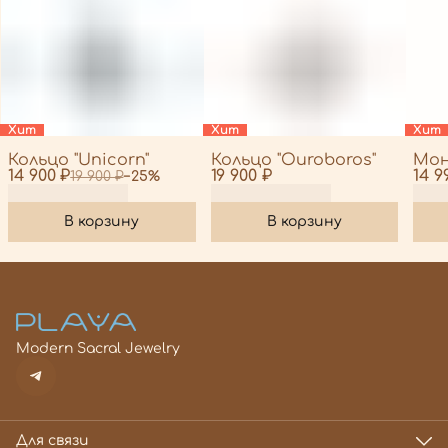
Хит
Хит
Хит
Кольцо "Unicorn"
Кольцо "Ouroboros"
Мон
14 900 ₽
19 900 ₽
14 9
19 900 ₽
−
25
%
В корзину
В корзину
Modern Sacral Jewelry
Для связи