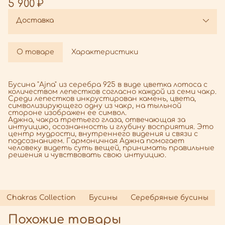
5 900 ₽
Доставка
О товаре
Характеристики
Бусина "Ajna" из серебра 925 в виде цветка лотоса с
количеством лепестков согласно каждой из семи чакр.
Среди лепестков инкрустирован камень, цвета,
символизирующего одну из чакр, на тыльной
стороне изображен ее символ.
Аджна, чакра третьего глаза, отвечающая за
интуицию, осознанность и глубину восприятия. Это
центр мудрости, внутреннего видения и связи с
подсознанием. Гармоничная Аджна помогает
человеку видеть суть вещей, принимать правильные
решения и чувствовать свою интуицию.
Chakras Collection
Бусины
Серебряные бусины
Похожие товары