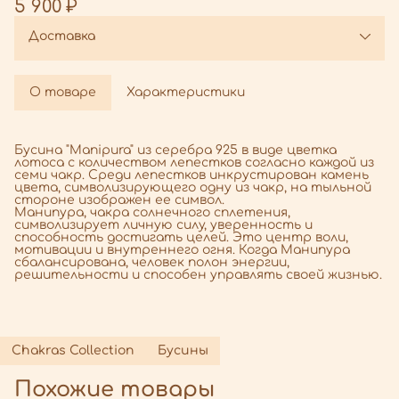
5 900 ₽
Доставка
О товаре
Характеристики
Бусина "Manipura" из серебра 925 в виде цветка
лотоса с количеством лепестков согласно каждой из
семи чакр. Среди лепестков инкрустирован камень
цвета, символизирующего одну из чакр, на тыльной
стороне изображен ее символ.
Манипура, чакра солнечного сплетения,
символизирует личную силу, уверенность и
способность достигать целей. Это центр воли,
мотивации и внутреннего огня. Когда Манипура
сбалансирована, человек полон энергии,
решительности и способен управлять своей жизнью.
Chakras Collection
Бусины
Похожие товары