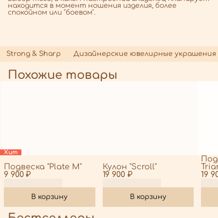
находится в момент ношения изделия, более
спокойном или "боевом".
Strong & Sharp
Дизайнерские ювелирные украшения
Похожие товары
Хит
Под
Подвеска "Plate M"
Кулон "Scroll"
Tria
9 900 ₽
19 900 ₽
19 9
В корзину
В корзину