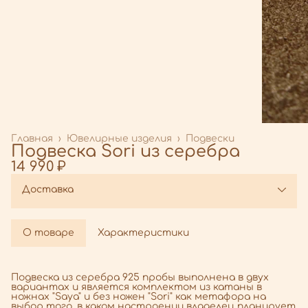
Главная
›
Ювелирные изделия
›
Подвески
Подвеска Sori из серебра
14 990 ₽
Доставка
О товаре
Характеристики
Подвеска из серебра 925 пробы выполнена в двух
вариантах и является комплектом из катаны в
ножнах "Saya" и без ножен "Sori" как метафора на
выбор того, в каком настроении владелец планирует