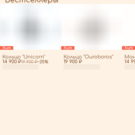
Бестселлеры
Хит
Хит
Хит
Кольцо "Unicorn"
Кольцо "Ouroboros"
Мон
14 900 ₽
19 900 ₽
14 9
19 900 ₽
−
25
%