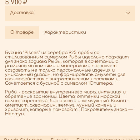
5 900 ₽
Доставка
О товаре
Характеристики
Бусина "Pisces" из серебра 925 пробы со
стилизованным символом Рыбы идеально подходит
для знака зодиака Рыбы, которая в сочетании с
различными камнями и минералами позволяет
создавать не только персональные изделия и
уникальный дизайн, но формировать амулеты для
взаимодействия с энергетическими потоками.
Сочетается с бусиной с символом Юпитера.
Рыбы - раскрытие внутреннего мира, интуиция и
обретение гармонии. Цвета: оттенки морской
волны, сиреневый, бирюзовый и жемчужный. Камни –
аметист, аквамарин, жемчуг, лунный камень и
хризолит, которые помогают . Покровитель знака —
Нептун.