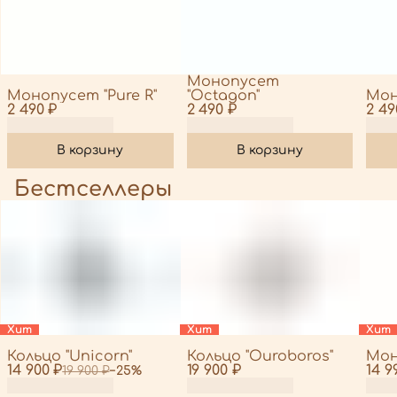
Монопусет
Монопусет "Pure R"
"Octagon"
Мон
2 490 ₽
2 490 ₽
2 49
В корзину
В корзину
Бестселлеры
Хит
Хит
Хит
Кольцо "Unicorn"
Кольцо "Ouroboros"
Мон
14 900 ₽
19 900 ₽
14 9
19 900 ₽
−
25
%